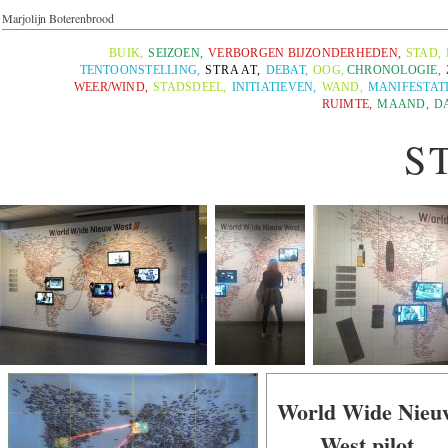
Marjolijn Boterenbrood
BUIK
,
SEIZOEN
,
VERBORGEN BIJZONDERHEDEN
,
STAD
,
TENTOONSTELLING
,
STRAAT
,
DEBAT
,
OOG
,
CHRONOLOGIE
,
WEER/WIND
,
STADSDEEL
,
INITIATIEVEN
,
WAND
,
MANIFESTAT
RUIMTE
,
MAAND
,
D
S
World Wide Nieu
West pilot