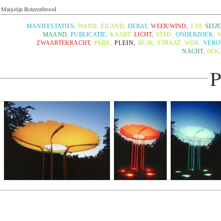
Marjolijn Boterenbrood
MANIFESTATIES
,
WAND
,
EILAND
,
DEBAT
,
WEER/WIND
,
1:50
,
SEIZ
MAAND
,
PUBLICATIE
,
KAART
,
LICHT
,
STAD
,
ONDERZOEK
,
V
ZWAARTEKRACHT
,
PARK
,
PLEIN
,
BUIK
,
STRAAT
,
WIJK
,
VERO
NACHT
,
OOG