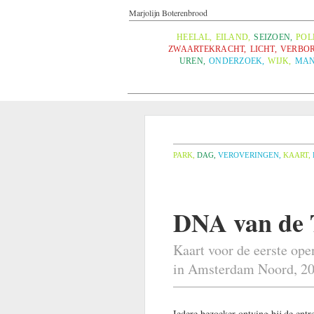
Marjolijn Boterenbrood
HEELAL
,
EILAND
,
SEIZOEN
,
POL
ZWAARTEKRACHT
,
LICHT
,
VERBOR
UREN
,
ONDERZOEK
,
WIJK
,
MAN
PARK
,
DAG
,
VEROVERINGEN
,
KAART
,
DNA van de 
Kaart voor de eerste ope
in Amsterdam Noord, 2
Iedere bezoeker ontving bij de ent