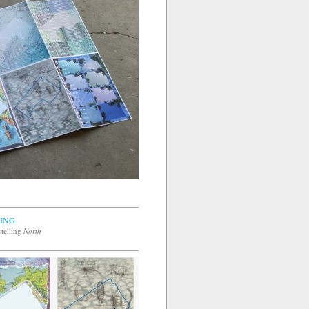
ING
stelling
North