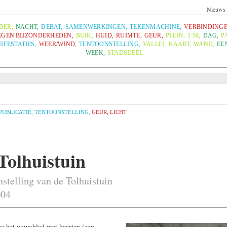
Nieuws
DER
,
NACHT
,
DEBAT
,
SAMENWERKINGEN
,
TEKENMACHINE
,
VERBINDING
GEN BIJZONDERHEDEN
,
BUIK
,
HUID
,
RUIMTE
,
GEUR
,
PLEIN
,
1:50
,
DAG
,
P
IFESTATIES
,
WEER/WIND
,
TENTOONSTELLING
,
VALLEI
,
KAART
,
WAND
,
EE
WEEK
,
STADSDEEL
PUBLICATIE
,
TENTOONSTELLING
,
GEUR
,
LICHT
Tolhuistuin
nstelling van de Tolhuistuin
004
ree het vouwblad met kaarten (een