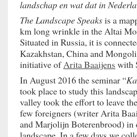
landschap en wat dat in Nederla
The Landscape Speaks
is a mapp
km long wrinkle in the Altai Mou
Situated in Russia, it is connect
Kazakhstan, China and Mongolia
initiative of
Arita Baaijens
with 
Ka
In August 2016 the seminar “
took place to study this landsca
valley took the effort to leave 
few foreigners (writer Arita Baa
and Marjolijn Boterenbrood) in 
landscape. In a few days we col