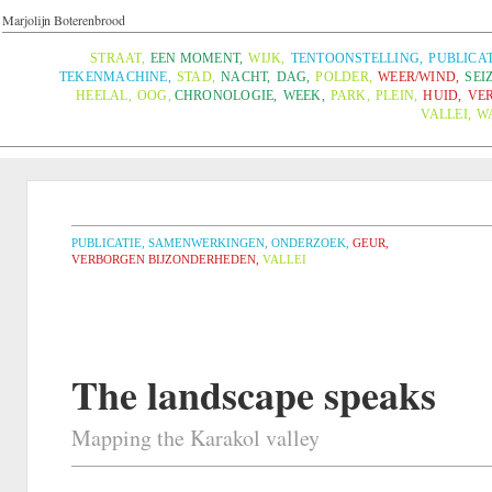
Marjolijn Boterenbrood
STRAAT
,
EEN MOMENT
,
WIJK
,
TENTOONSTELLING
,
PUBLICAT
TEKENMACHINE
,
STAD
,
NACHT
,
DAG
,
POLDER
,
WEER/WIND
,
SEI
HEELAL
,
OOG
,
CHRONOLOGIE
,
WEEK
,
PARK
,
PLEIN
,
HUID
,
VE
VALLEI
,
W
PUBLICATIE
,
SAMENWERKINGEN
,
ONDERZOEK
,
GEUR
,
VERBORGEN BIJZONDERHEDEN
,
VALLEI
The landscape speaks
Mapping the Karakol valley