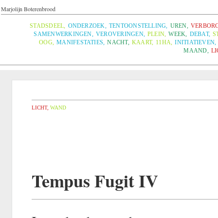
Marjolijn Boterenbrood
STADSDEEL
,
ONDERZOEK
,
TENTOONSTELLING
,
UREN
,
VERBORG
SAMENWERKINGEN
,
VEROVERINGEN
,
PLEIN
,
WEEK
,
DEBAT
,
S
OOG
,
MANIFESTATIES
,
NACHT
,
KAART
,
11HA
,
INITIATIEVEN
,
MAAND
,
LI
LICHT
,
WAND
Tempus Fugit IV