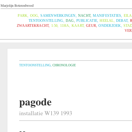
Marjolijn Boterenbrood
PARK
,
OOG
,
SAMENWERKINGEN
,
NACHT
,
MANIFESTATIES
,
EIL
TENTOONSTELLING
,
DAG
,
PUBLICATIE
,
HEELAL
,
DEBAT
,
ZWAARTEKRACHT
,
1:50
,
11HA
,
KAART
,
GEUR
,
ONDERZOEK
,
STA
VER
TENTOONSTELLING
,
CHRONOLOGIE
pagode
installatie W139 1993