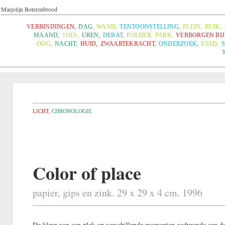
Marjolijn Boterenbrood
VERBINDINGEN
,
DAG
,
WAND
,
TENTOONSTELLING
,
PLEIN
,
BUIK
,
MAAND
,
11HA
,
UREN
,
DEBAT
,
POLDER
,
PARK
,
VERBORGEN BI
OOG
,
NACHT
,
HUID
,
ZWAARTEKRACHT
,
ONDERZOEK
,
STAD
,
LICHT
,
CHRONOLOGIE
Color of place
papier, gips en zink. 29 x 29 x 4 cm. 1996
De kleur van een plek op verschillende momenten gedurende een d