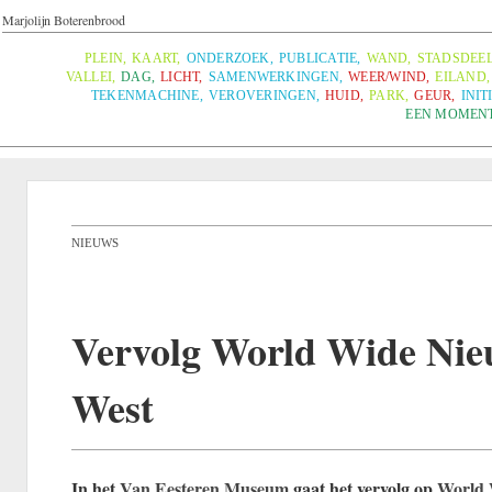
Marjolijn Boterenbrood
PLEIN
,
KAART
,
ONDERZOEK
,
PUBLICATIE
,
WAND
,
STADSDEE
VALLEI
,
DAG
,
LICHT
,
SAMENWERKINGEN
,
WEER/WIND
,
EILAND
,
TEKENMACHINE
,
VEROVERINGEN
,
HUID
,
PARK
,
GEUR
,
INIT
EEN MOMEN
NIEUWS
Vervolg World Wide Ni
West
In het
Van Eesteren Museum
gaat het vervolg op
World 