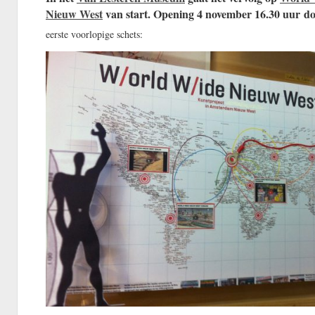
Nieuw West
van start. Opening 4
november 16.30 uur d
eerste voorlopige schets: