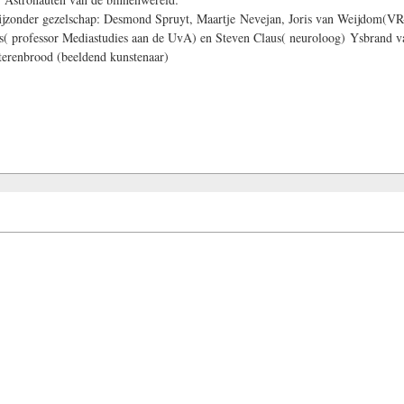
ijzonder gezelschap: Desmond Spruyt, Maartje Nevejan, Joris van Weijdom(VR-
ers( professor Mediastudies aan de UvA) en Steven Claus( neuroloog) Ysbrand 
terenbrood (beeldend kunstenaar)