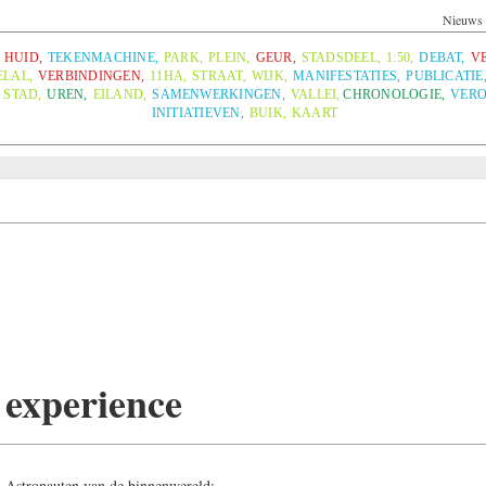
Nieuws
HUID
,
TEKENMACHINE
,
PARK
,
PLEIN
,
GEUR
,
STADSDEEL
,
1:50
,
DEBAT
,
V
ELAL
,
VERBINDINGEN
,
11HA
,
STRAAT
,
WIJK
,
MANIFESTATIES
,
PUBLICATIE
STAD
,
UREN
,
EILAND
,
SAMENWERKINGEN
,
VALLEI
,
CHRONOLOGIE
,
VERO
INITIATIEVEN
,
BUIK
,
KAART
 experience
: Astronauten van de binnenwereld: