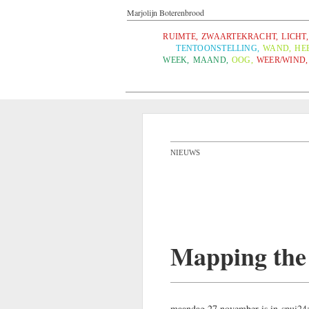
Marjolijn Boterenbrood
RUIMTE
,
ZWAARTEKRACHT
,
LICHT
,
TENTOONSTELLING
,
WAND
,
HE
WEEK
,
MAAND
,
OOG
,
WEER/WIND
,
NIEUWS
Mapping the
maandag 27 november is in
spui24